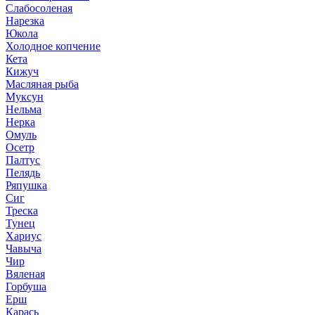
Слабосоленая
Нарезка
Юкола
Холодное копчение
Кета
Кижуч
Масляная рыба
Муксун
Нельма
Нерка
Омуль
Осетр
Палтус
Пелядь
Ряпушка
Сиг
Треска
Тунец
Хариус
Чавыча
Чир
Вяленая
Горбуша
Ерш
Карась