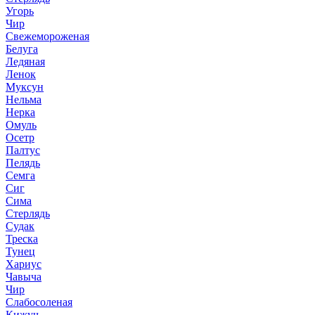
Угорь
Чир
Свежемороженая
Белуга
Ледяная
Ленок
Муксун
Нельма
Нерка
Омуль
Осетр
Палтус
Пелядь
Семга
Сиг
Сима
Стерлядь
Судак
Треска
Тунец
Хариус
Чавыча
Чир
Слабосоленая
Кижуч