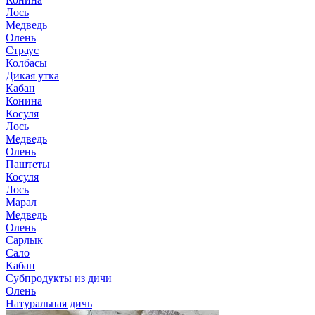
Лось
Медведь
Олень
Страус
Колбасы
Дикая утка
Кабан
Конина
Косуля
Лось
Медведь
Олень
Паштеты
Косуля
Лось
Марал
Медведь
Олень
Сарлык
Сало
Кабан
Субпродукты из дичи
Олень
Натуральная дичь