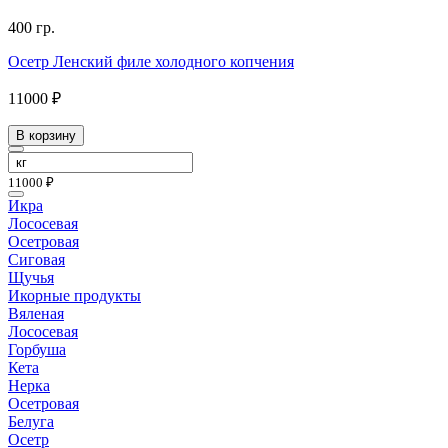
400 гр.
Осетр Ленский филе холодного копчения
11000 ₽
В корзину
11000 ₽
Икра
Лососевая
Осетровая
Сиговая
Щучья
Икорные продукты
Вяленая
Лососевая
Горбуша
Кета
Нерка
Осетровая
Белуга
Осетр