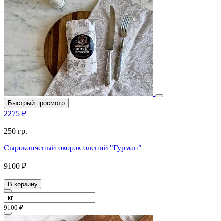
Быстрый просмотр
2275 ₽
250 гр.
Сырокопченый окорок олений "Гурман"
9100 ₽
В корзину
9100 ₽