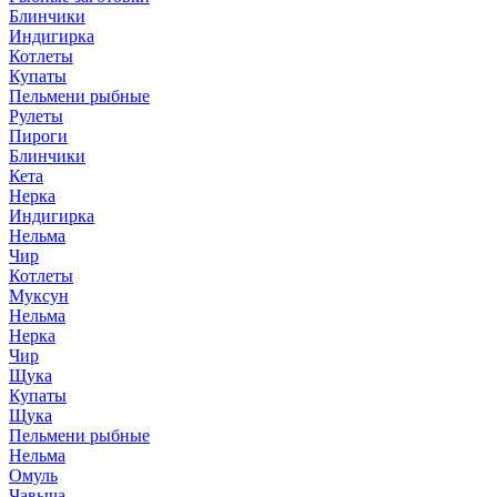
Блинчики
Индигирка
Котлеты
Купаты
Пельмени рыбные
Рулеты
Пироги
Блинчики
Кета
Нерка
Индигирка
Нельма
Чир
Котлеты
Муксун
Нельма
Нерка
Чир
Щука
Купаты
Щука
Пельмени рыбные
Нельма
Омуль
Чавыча