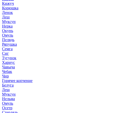
Кижуч
Корюшка
Ленок
Лещ
Муксун
Нерка
Окунь
Омуль
Пелядь
Ряпушка
Семга
Сиг
Тугунок
Хариус
Чавыча
Чебак
Чир
Горячее копчение
Белуга
Лещ
Муксун
Нельма
Омуль
Осетр
Стерлядь