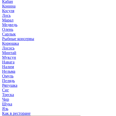
Кабан
Конина
Косуля
Лось
Марал
Медведь
Олень
Сарлык
Рыбные консервы
Корюшка
Лосось
Минтай
Муксун
Навага
Налим
Нельма
Омуль
Пелядь
Ряпушка
Сиг
Треска
Чир
Щука
Язь
Как в ресторане