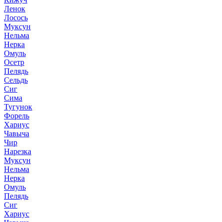
Ленок
Лосось
Муксун
Нельма
Нерка
Омуль
Осетр
Пелядь
Сельдь
Сиг
Сима
Тугунок
Форель
Хариус
Чавыча
Чир
Нарезка
Муксун
Нельма
Нерка
Омуль
Пелядь
Сиг
Хариус