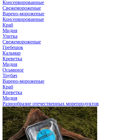
Консервированные
Свежемороженые
Варено-мороженые
Консервированные
Краб
Мидия
Улитка
Свежемороженые
Гребешок
Кальмар
Креветка
Мидия
Осьминог
Трубач
Варено-мороженые
Краб
Креветка
Мидия
Разнообразие отечественных морепродуктов