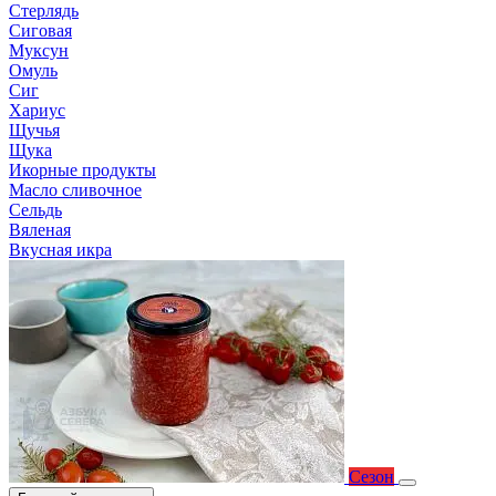
Стерлядь
Сиговая
Муксун
Омуль
Сиг
Хариус
Щучья
Щука
Икорные продукты
Масло сливочное
Сельдь
Вяленая
Вкусная икра
Сезон