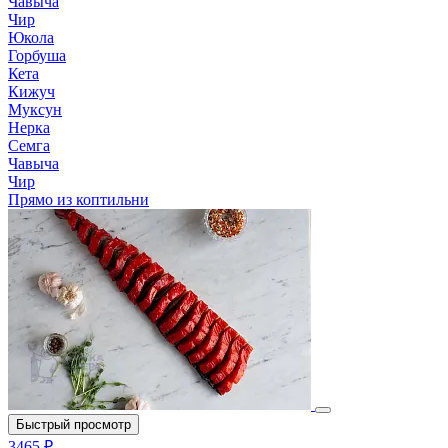
Чавыча
Чир
Юкола
Горбуша
Кета
Кижуч
Муксун
Нерка
Семга
Чавыча
Чир
Прямо из коптильни
Быстрый просмотр
3465 ₽