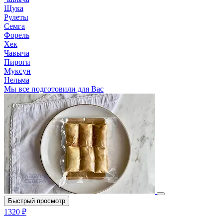
Щука
Рулеты
Семга
Форель
Хек
Чавыча
Пироги
Муксун
Нельма
Мы все подготовили для Вас
Быстрый просмотр
1320 ₽