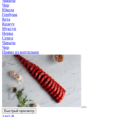
Чавыча
Чир
Юкола
Горбуша
Кета
Кижуч
Муксун
Нерка
Семга
Чавыча
Чир
Прямо из коптильни
Быстрый просмотр
3465 ₽