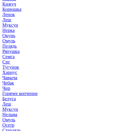
Кижуч
Корюшка
Ленок
Лещ
Муксун
Нерка
Окунь
Омуль
Пелядь
Ряпушка
Семга
Сиг
Тугунок
Хариус
Чавыча
Чебак
Чир
Горячее копчение
Белуга
Лещ
Муксун
Нельма
Омуль
Осетр
Стерлядь