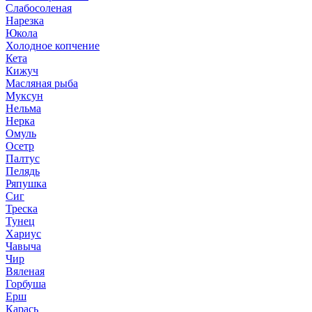
Слабосоленая
Нарезка
Юкола
Холодное копчение
Кета
Кижуч
Масляная рыба
Муксун
Нельма
Нерка
Омуль
Осетр
Палтус
Пелядь
Ряпушка
Сиг
Треска
Тунец
Хариус
Чавыча
Чир
Вяленая
Горбуша
Ерш
Карась