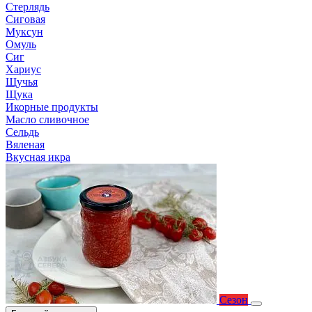
Стерлядь
Сиговая
Муксун
Омуль
Сиг
Хариус
Щучья
Щука
Икорные продукты
Масло сливочное
Сельдь
Вяленая
Вкусная икра
Сезон