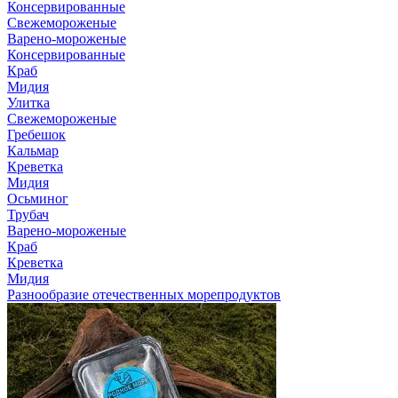
Консервированные
Свежемороженые
Варено-мороженые
Консервированные
Краб
Мидия
Улитка
Свежемороженые
Гребешок
Кальмар
Креветка
Мидия
Осьминог
Трубач
Варено-мороженые
Краб
Креветка
Мидия
Разнообразие отечественных морепродуктов