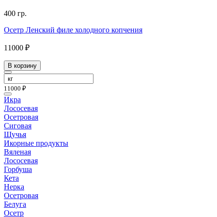
400 гр.
Осетр Ленский филе холодного копчения
11000 ₽
В корзину
11000 ₽
Икра
Лососевая
Осетровая
Сиговая
Щучья
Икорные продукты
Вяленая
Лососевая
Горбуша
Кета
Нерка
Осетровая
Белуга
Осетр