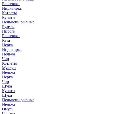
Блинчики
Индигирка
Котлеты
Купаты
Пельмени рыбные
Рулеты
Пироги
Блинчики
Кета
Нерка
Индигирка
Нельма
Чир
Котлеты
Муксун
Нельма
Нерка
Чир
Щука
Купаты
Щука
Пельмени рыбные
Нельма
Омуль
Чавыча