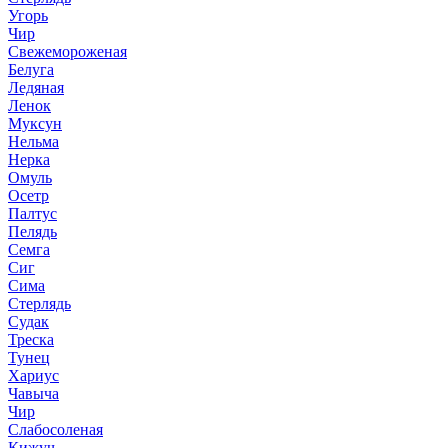
Угорь
Чир
Свежемороженая
Белуга
Ледяная
Ленок
Муксун
Нельма
Нерка
Омуль
Осетр
Палтус
Пелядь
Семга
Сиг
Сима
Стерлядь
Судак
Треска
Тунец
Хариус
Чавыча
Чир
Слабосоленая
Кижуч