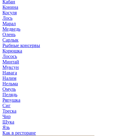
Кабан
Конина
Косуля
Лось
Марал
Медведь
Олень
Сарлык
Рыбные консервы
Корюшка
Лосось
Минтай
Муксун
Навага
Налим
Нельма
Омуль
Пелядь
Ряпушка
Сиг
Треска
Чир
Щука
Язь
Как в ресторане