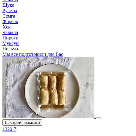
Щука
Рулеты
Семга
Форель
Хек
Чавыча
Пироги
Муксун
Нельма
Мы все подготовили для Вас
Быстрый просмотр
1320 ₽