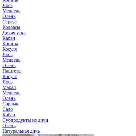
Лось
Медведь
Олень
Страус
Колбасы
Дикая утка
Кабан
Конина
Косуля
Лось
Медведь
Олень
Паштеты
Косуля
Лось
Марал
Медведь
Олень
Сарлык
Сало
Кабан
Субпродукты из дичи
Олень
Натуральная дичь