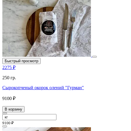
Быстрый просмотр
2275 ₽
250 гр.
Сырокопченый окорок олений "Гурман"
9100 ₽
В корзину
9100 ₽