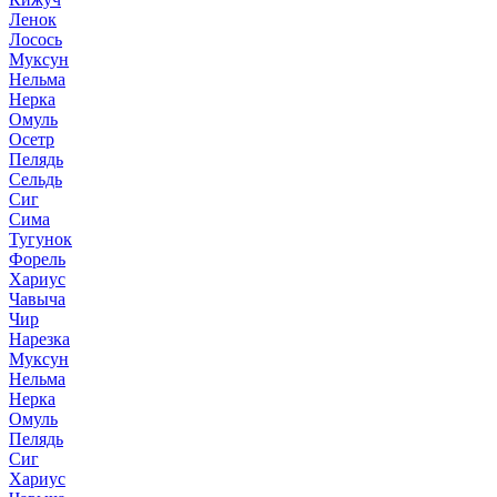
Ленок
Лосось
Муксун
Нельма
Нерка
Омуль
Осетр
Пелядь
Сельдь
Сиг
Сима
Тугунок
Форель
Хариус
Чавыча
Чир
Нарезка
Муксун
Нельма
Нерка
Омуль
Пелядь
Сиг
Хариус