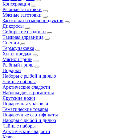
Консервация
Рыбные заготовки
Мясные заготовки
Заготовки из морепродуктов
Дикоросы
Сибирские сладости
Таежная здравница
Специи
Термоупаковка
Хиты продаж
Мясной гриль
Рыбный гриль
Подарки
Наборы с рыбой и дичью
Чайные наборы
Арктические сладости
Наборы для строганины
Якутские ножи
Подарочная упаковка
Тематические товары
Подарочные сертификаты
Наборы с рыбой и дичью
Чайные наборы
Арктические сладости
Кедр