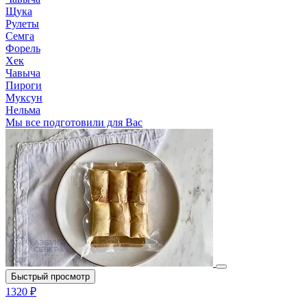
Щука
Рулеты
Семга
Форель
Хек
Чавыча
Пироги
Муксун
Нельма
Мы все подготовили для Вас
Быстрый просмотр
1320 ₽