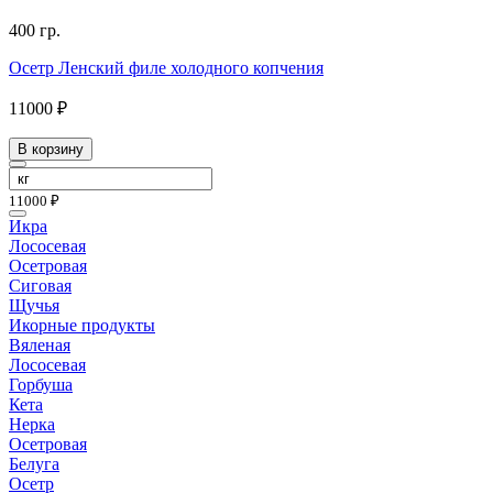
400 гр.
Осетр Ленский филе холодного копчения
11000 ₽
В корзину
11000 ₽
Икра
Лососевая
Осетровая
Сиговая
Щучья
Икорные продукты
Вяленая
Лососевая
Горбуша
Кета
Нерка
Осетровая
Белуга
Осетр