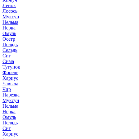
Ленок
Лосось
Муксун
Нельма
Нерка
Омуль
Осетр
Пелядь
Сельдь
Сиг
Сима
Тугунок
Форель
Хариус
Чавыча
Чир
Нарезка
Муксун
Нельма
Нерка
Омуль
Пелядь
Сиг
Хариус