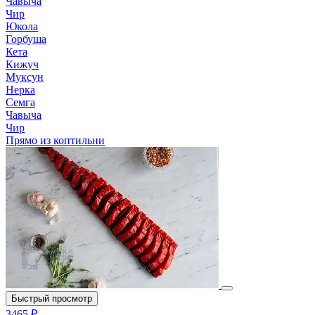
Чавыча
Чир
Юкола
Горбуша
Кета
Кижуч
Муксун
Нерка
Семга
Чавыча
Чир
Прямо из коптильни
Быстрый просмотр
3465 ₽