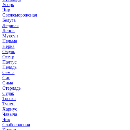
Угорь
Чир
Свежемороженая
Белуга
Ледяная
Ленок
Муксун
Нельма
Нерка
Омуль
Осетр
Палтус
Пелядь
Семга
Сиг
Сима
Стерлядь
Судак
Треска
Тунец
Хариус
Чавыча
Чир
Слабосоленая
Кижуч