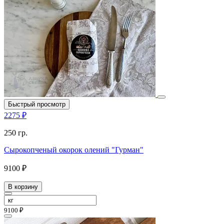
Быстрый просмотр
2275 ₽
250 гр.
Сырокопченый окорок олений "Гурман"
9100 ₽
В корзину
9100 ₽