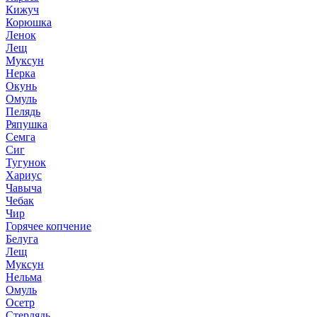
Кижуч
Корюшка
Ленок
Лещ
Муксун
Нерка
Окунь
Омуль
Пелядь
Ряпушка
Семга
Сиг
Тугунок
Хариус
Чавыча
Чебак
Чир
Горячее копчение
Белуга
Лещ
Муксун
Нельма
Омуль
Осетр
Стерлядь