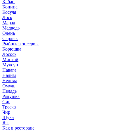
Кабан
Конина
Косуля
Лось
Марал
Медведь
Олень
Сарлык
Рыбные консервы
Корюшка
Лосось
Минтай
Муксун
Навага
Налим
Нельма
Омуль
Пелядь
Ряпушка
Сиг
Треска
Чир
Щука
Язь
Как в ресторане