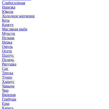
Слабосоленая
Нарезка
Юкола
Холодное копчение
Кета
Кижуч
Масляная рыба
Муксун
Нельма
Нерка
Омуль
Осетр
Палтус
Пелядь
Ряпушка
Сиг
Треска
Тунец
Хариус
Чавыча
Чир
Вяленая
Горбуша
Ерш
Карась