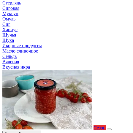
Стерлядь
Сиговая
Муксун
Омуль
Сиг
Хариус
Щучья
Щука
Икорные продукты
Масло сливочное
Сельдь
Вяленая
Вкусная икра
Сезон