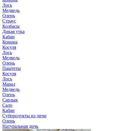
Лось
Медведь
Олень
Страус
Колбасы
Дикая утка
Кабан
Конина
Косуля
Лось
Медведь
Олень
Паштеты
Косуля
Лось
Марал
Медведь
Олень
Сарлык
Сало
Кабан
Субпродукты из дичи
Олень
Натуральная дичь