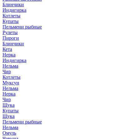
Блинчики
Индигирка
Котлеты
Купаты
Пельмени рыбные
Рулеты
Пироги
Блинчики
Кета
Нерка
Индигирка
Нельма
Чир
Котлеты
Муксун
Нельма
Нерка
Чир
Щука
Купаты
Щука
Пельмени рыбные
Нельма
Омуль
Чавыча