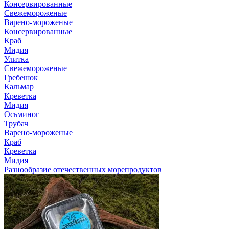
Консервированные
Свежемороженые
Варено-мороженые
Консервированные
Краб
Мидия
Улитка
Свежемороженые
Гребешок
Кальмар
Креветка
Мидия
Осьминог
Трубач
Варено-мороженые
Краб
Креветка
Мидия
Разнообразие отечественных морепродуктов