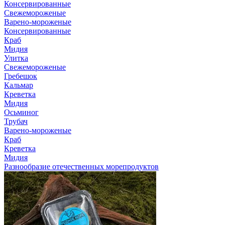
Консервированные
Свежемороженые
Варено-мороженые
Консервированные
Краб
Мидия
Улитка
Свежемороженые
Гребешок
Кальмар
Креветка
Мидия
Осьминог
Трубач
Варено-мороженые
Краб
Креветка
Мидия
Разнообразие отечественных морепродуктов