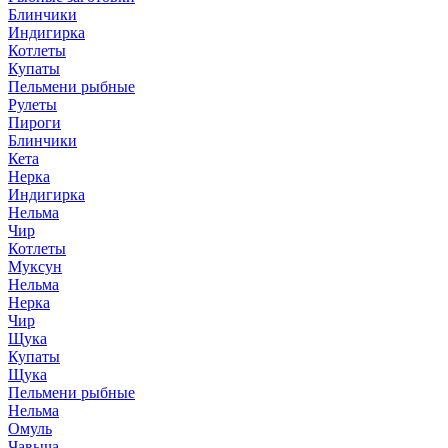
Блинчики
Индигирка
Котлеты
Купаты
Пельмени рыбные
Рулеты
Пироги
Блинчики
Кета
Нерка
Индигирка
Нельма
Чир
Котлеты
Муксун
Нельма
Нерка
Чир
Щука
Купаты
Щука
Пельмени рыбные
Нельма
Омуль
Чавыча