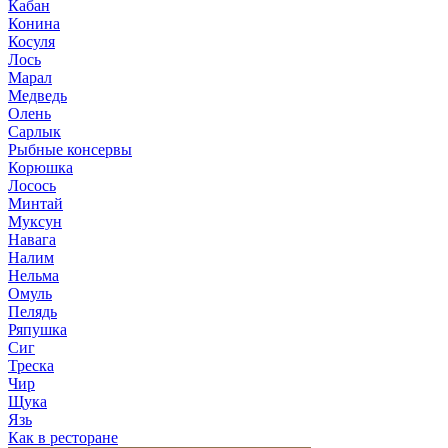
Кабан
Конина
Косуля
Лось
Марал
Медведь
Олень
Сарлык
Рыбные консервы
Корюшка
Лосось
Минтай
Муксун
Навага
Налим
Нельма
Омуль
Пелядь
Ряпушка
Сиг
Треска
Чир
Щука
Язь
Как в ресторане