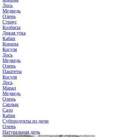
Лось
Медведь
Олень
Страус
Колбасы
Дикая утка
Кабан
Конина
Косуля
Лось
Медведь
Олень
Паштеты
Косуля
Лось
Марал
Медведь
Олень
Сарлык
Сало
Кабан
Субпродукты из дичи
Олень
Натуральная дичь