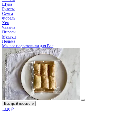
Щука
Рулеты
Семга
Форель
Хек
Чавыча
Пироги
Муксун
Нельма
Мы все подготовили для Вас
Быстрый просмотр
1320 ₽