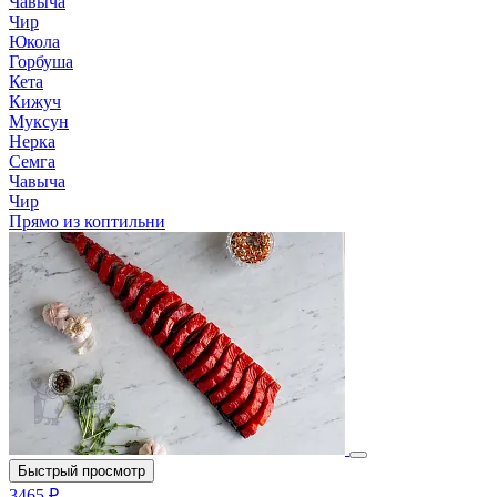
Чавыча
Чир
Юкола
Горбуша
Кета
Кижуч
Муксун
Нерка
Семга
Чавыча
Чир
Прямо из коптильни
Быстрый просмотр
3465 ₽