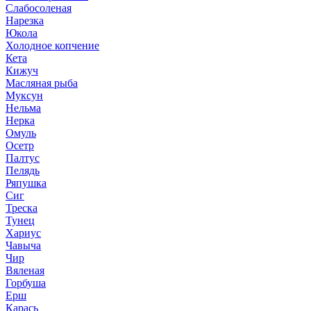
Слабосоленая
Нарезка
Юкола
Холодное копчение
Кета
Кижуч
Масляная рыба
Муксун
Нельма
Нерка
Омуль
Осетр
Палтус
Пелядь
Ряпушка
Сиг
Треска
Тунец
Хариус
Чавыча
Чир
Вяленая
Горбуша
Ерш
Карась