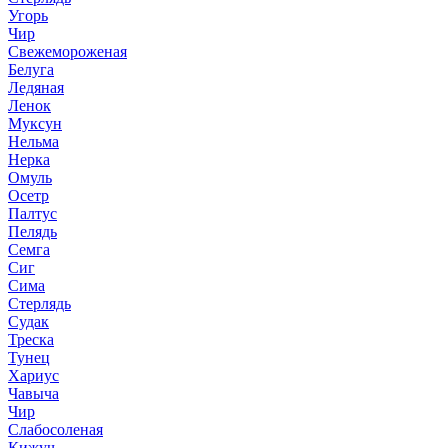
Угорь
Чир
Свежемороженая
Белуга
Ледяная
Ленок
Муксун
Нельма
Нерка
Омуль
Осетр
Палтус
Пелядь
Семга
Сиг
Сима
Стерлядь
Судак
Треска
Тунец
Хариус
Чавыча
Чир
Слабосоленая
Кижуч