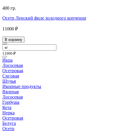
400 гр.
Осетр Ленский филе холодного копчения
11000 ₽
В корзину
11000 ₽
Икра
Лососевая
Осетровая
Сиговая
Щучья
Икорные продукты
Вяленая
Лососевая
Горбуша
Кета
Нерка
Осетровая
Белуга
Осетр