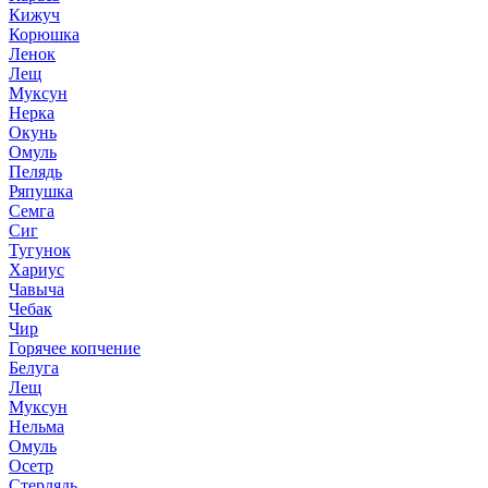
Кижуч
Корюшка
Ленок
Лещ
Муксун
Нерка
Окунь
Омуль
Пелядь
Ряпушка
Семга
Сиг
Тугунок
Хариус
Чавыча
Чебак
Чир
Горячее копчение
Белуга
Лещ
Муксун
Нельма
Омуль
Осетр
Стерлядь