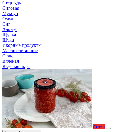
Стерлядь
Сиговая
Муксун
Омуль
Сиг
Хариус
Щучья
Щука
Икорные продукты
Масло сливочное
Сельдь
Вяленая
Вкусная икра
Сезон