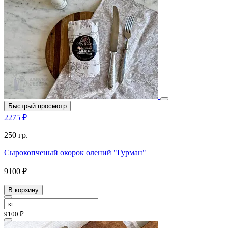
Быстрый просмотр
2275 ₽
250 гр.
Сырокопченый окорок олений "Гурман"
9100 ₽
В корзину
9100 ₽