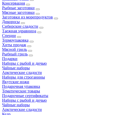
Консервация
Рыбные заготовки
Мясные заготовки
Заготовки из морепродуктов
Дикоросы
Сибирские сладости
Таежная здравница
Специи
Термоупаковка
Хиты продаж
Мясной гриль
Рыбный гриль
Подарки
Наборы с рыбой и дичью
Чайные наборы
Арктические сладости
Наборы для строганины
Якутские ножи
Подарочная упаковка
Тематические товары
Подарочные сертификаты
Наборы с рыбой и дичью
Чайные наборы
Арктические сладости
Кедр