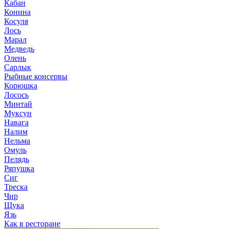
Кабан
Конина
Косуля
Лось
Марал
Медведь
Олень
Сарлык
Рыбные консервы
Корюшка
Лосось
Минтай
Муксун
Навага
Налим
Нельма
Омуль
Пелядь
Ряпушка
Сиг
Треска
Чир
Щука
Язь
Как в ресторане