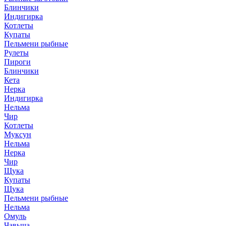
Блинчики
Индигирка
Котлеты
Купаты
Пельмени рыбные
Рулеты
Пироги
Блинчики
Кета
Нерка
Индигирка
Нельма
Чир
Котлеты
Муксун
Нельма
Нерка
Чир
Щука
Купаты
Щука
Пельмени рыбные
Нельма
Омуль
Чавыча