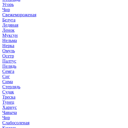
Угорь
Чир
Свежемороженая
Белуга
Ледяная
Ленок
Муксун
Нельма
Нерка
Омуль
Осетр
Палтус
Пелядь
Семга
Сиг
Сима
Стерлядь
Судак
Треска
Тунец
Хариус
Чавыча
Чир
Слабосоленая
Кижуч