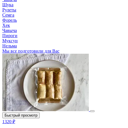
Щука
Рулеты
Семга
Форель
Хек
Чавыча
Пироги
Муксун
Нельма
Мы все подготовили для Вас
Быстрый просмотр
1320 ₽