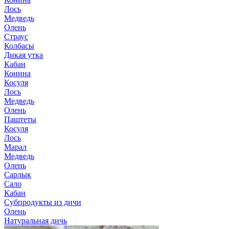
Лось
Медведь
Олень
Страус
Колбасы
Дикая утка
Кабан
Конина
Косуля
Лось
Медведь
Олень
Паштеты
Косуля
Лось
Марал
Медведь
Олень
Сарлык
Сало
Кабан
Субпродукты из дичи
Олень
Натуральная дичь