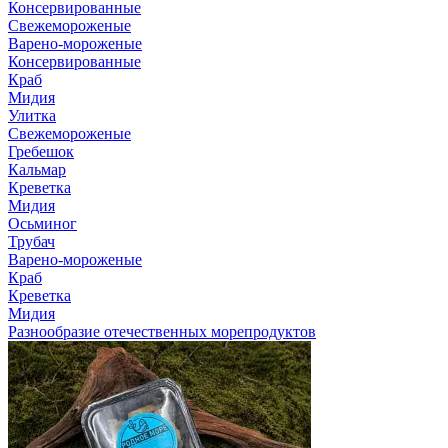
Консервированные
Свежемороженые
Варено-мороженые
Консервированные
Краб
Мидия
Улитка
Свежемороженые
Гребешок
Кальмар
Креветка
Мидия
Осьминог
Трубач
Варено-мороженые
Краб
Креветка
Мидия
Разнообразие отечественных морепродуктов