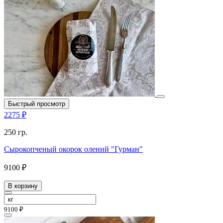
Быстрый просмотр
2275 ₽
250 гр.
Сырокопченый окорок олений "Гурман"
9100 ₽
В корзину
9100 ₽