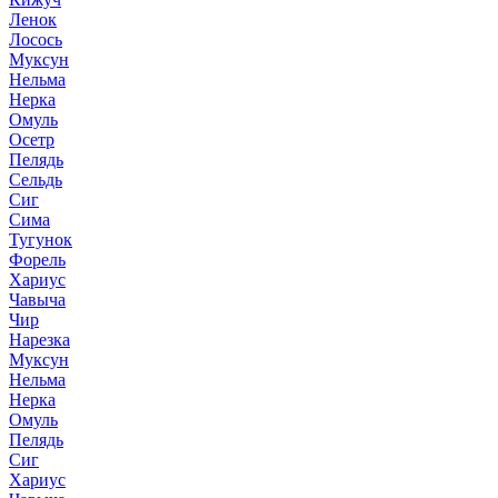
Ленок
Лосось
Муксун
Нельма
Нерка
Омуль
Осетр
Пелядь
Сельдь
Сиг
Сима
Тугунок
Форель
Хариус
Чавыча
Чир
Нарезка
Муксун
Нельма
Нерка
Омуль
Пелядь
Сиг
Хариус