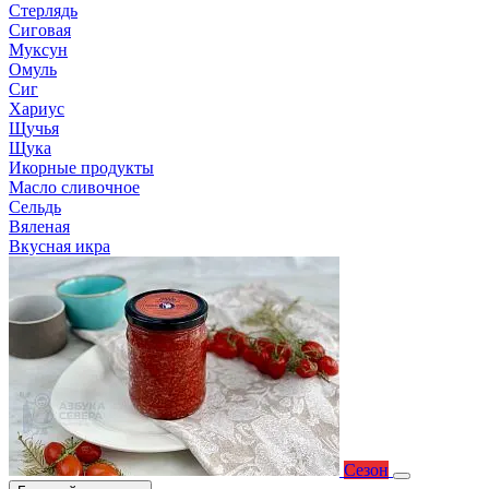
Стерлядь
Сиговая
Муксун
Омуль
Сиг
Хариус
Щучья
Щука
Икорные продукты
Масло сливочное
Сельдь
Вяленая
Вкусная икра
Сезон