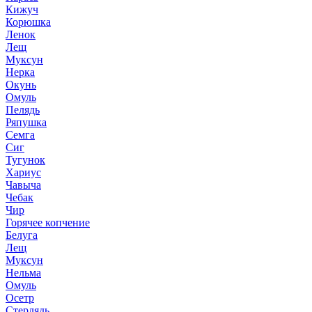
Кижуч
Корюшка
Ленок
Лещ
Муксун
Нерка
Окунь
Омуль
Пелядь
Ряпушка
Семга
Сиг
Тугунок
Хариус
Чавыча
Чебак
Чир
Горячее копчение
Белуга
Лещ
Муксун
Нельма
Омуль
Осетр
Стерлядь