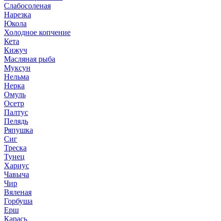
Слабосоленая
Нарезка
Юкола
Холодное копчение
Кета
Кижуч
Масляная рыба
Муксун
Нельма
Нерка
Омуль
Осетр
Палтус
Пелядь
Ряпушка
Сиг
Треска
Тунец
Хариус
Чавыча
Чир
Вяленая
Горбуша
Ерш
Карась