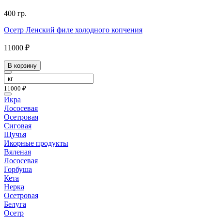
400 гр.
Осетр Ленский филе холодного копчения
11000 ₽
В корзину
11000 ₽
Икра
Лососевая
Осетровая
Сиговая
Щучья
Икорные продукты
Вяленая
Лососевая
Горбуша
Кета
Нерка
Осетровая
Белуга
Осетр