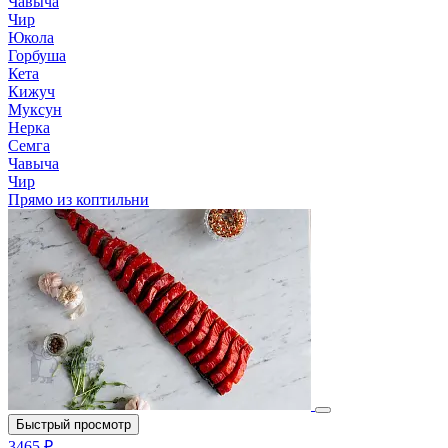
Чавыча
Чир
Юкола
Горбуша
Кета
Кижуч
Муксун
Нерка
Семга
Чавыча
Чир
Прямо из коптильни
Быстрый просмотр
3465 ₽